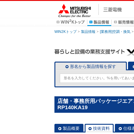
WIN2Kトップ
製品情報
[業務用]空調・換気
形名から製品情報を探す
店舗・事務所用パッケージエアコン(
RP140KA19
製品概要
技術資料
仕様