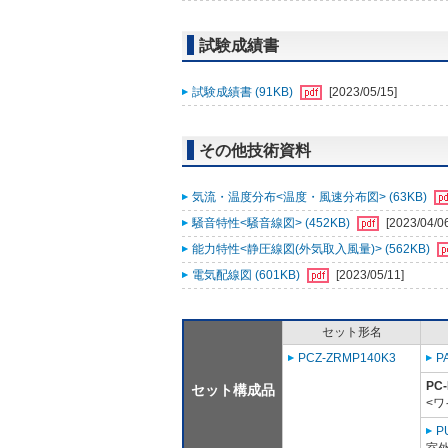
試験成績書
試験成績書 (91KB)
[2023/05/15]
その他技術資料
気流・温度分布<温度・風速分布図> (63KB)
騒音特性<騒音線図> (452KB)
[2023/04/0
能力特性<静圧線図(外気取入風量)> (562KB)
電気配線図 (601KB)
[2023/05/11]
セット形名
PCZ-ZRMP140K3
P
PC
セット構成品
<ワ
P