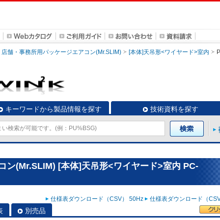
店舗・事務所用パッケージエアコン(Mr.SLIM)
[本体]天吊形<ワイヤード>室内
キーワードから製品情報を探す
技術資料を探す
Mr.SLIM) [本体]天吊形<ワイヤード>室内 PC-
仕様表ダウンロード（CSV） 50Hz
仕様表ダウンロード（CSV）
表
別売品