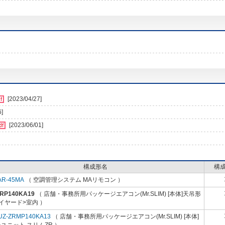
[2023/04/27]
6]
[2023/06/01]
構成形名
構
AR-45MA
（ 空調管理システム MAリモコン ）
-RP140KA19
（ 店舗・事務所用パッケージエアコン(Mr.SLIM) [本体]天吊形
イヤード>室内 ）
UZ-ZRMP140KA13
（ 店舗・事務所用パッケージエアコン(Mr.SLIM) [本体]