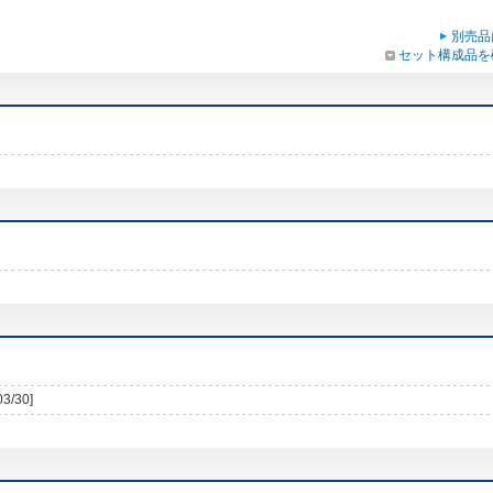
別売品
セット構成品を
03/30]