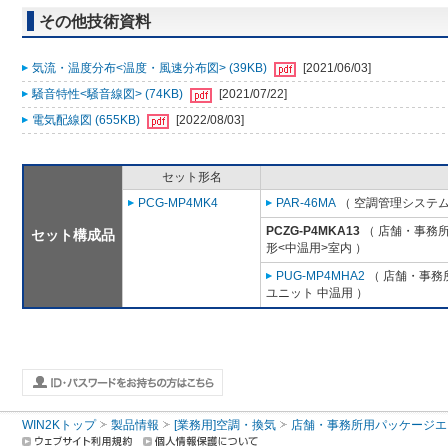
その他技術資料
気流・温度分布<温度・風速分布図> (39KB)
[2021/06/03]
騒音特性<騒音線図> (74KB)
[2021/07/22]
電気配線図 (655KB)
[2022/08/03]
セット形名
PCG-MP4MK4
PAR-46MA
（ 空調管理システム
PCZG-P4MKA13
（ 店舗・事務所用
セット構成品
形<中温用>室内 ）
PUG-MP4MHA2
（ 店舗・事務所
ユニット 中温用 ）
WIN2Kトップ
製品情報
[業務用]空調・換気
店舗・事務所用パッケージエアコン