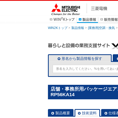
WIN2Kトップ
製品情報
[業務用]空調・換気
形名から製品情報を探す
店舗・事務所用パッケージエアコン(
RP56KA14
製品概要
技術資料
仕様