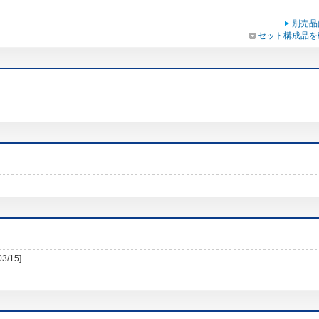
別売品
セット構成品を
03/15]