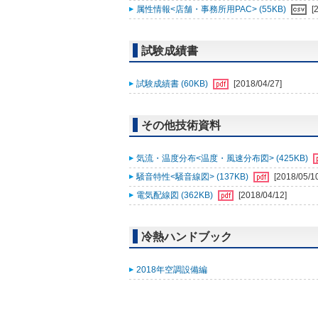
属性情報<店舗・事務所用PAC> (55KB)
[
試験成績書
試験成績書 (60KB)
[2018/04/27]
その他技術資料
気流・温度分布<温度・風速分布図> (425KB)
騒音特性<騒音線図> (137KB)
[2018/05/1
電気配線図 (362KB)
[2018/04/12]
冷熱ハンドブック
2018年空調設備編