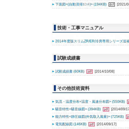
下面図<(自動清掃ﾕﾆｯﾄ)> (194KB)
[2021/0
技術・工事マニュアル
2014年度版スリムZR/ER/冷房専用シリーズ追補版
試験成績書
試験成績書 (60KB)
[2014/10/08]
その他技術資料
気流・温度分布<温度・風速分布図> (550KB)
騒音特性<騒音線図> (394KB)
[2014/09/1
能力特性<静圧線図(外気取入風量)> (725KB)
電気配線図 (146KB)
[2014/09/17]