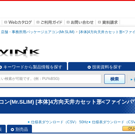
店舗・事務所用パッケージエアコン(Mr.SLIM)
[本体]4方向天井カセット形<ファ
キーワードから製品情報を探す
技術資料を探す
(Mr.SLIM) [本体]4方向天井カセット形<ファインパ
仕様表ダウンロード（CSV） 50Hz
仕様表ダウンロード（CSV）
表
別売品