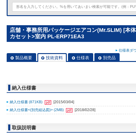
店舗・事務所用パッケージエアコン(Mr.SLIM) [
カセット>室内 PL-ERP71EA3
仕様表ダウ
製品概要
技術資料
仕様表
別売品
納入仕様書
納入仕様書 (871KB)
[2015/03/04]
納入仕様書<(別売組込図)> (2MB)
[2018/02/28]
取扱説明書