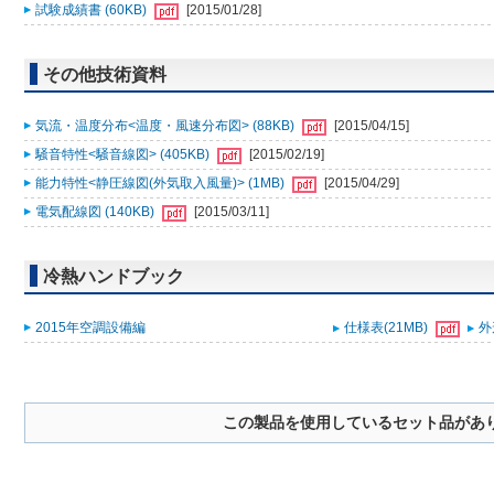
試験成績書 (60KB)
[2015/01/28]
その他技術資料
気流・温度分布<温度・風速分布図> (88KB)
[2015/04/15]
騒音特性<騒音線図> (405KB)
[2015/02/19]
能力特性<静圧線図(外気取入風量)> (1MB)
[2015/04/29]
電気配線図 (140KB)
[2015/03/11]
冷熱ハンドブック
2015年空調設備編
仕様表(21MB)
外
この製品を使用しているセット品があ