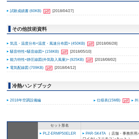
試験成績書 (60KB)
[2018/04/27]
その他技術資料
気流・温度分布<温度・風速分布図> (450KB)
[2018/06/28]
騒音特性<騒音線図> (158KB)
[2018/05/10]
能力特性<静圧線図(外気取入風量)> (925KB)
[2018/08/02]
電気配線図 (709KB)
[2018/04/12]
冷熱ハンドブック
2018年空調設備編
仕様表(15MB)
外
セット形名
PLZ-ERMP50ELER
PAR-SK4TA
（ 店舗・事務所用パッ
ワイヤレスリモコンキット ）