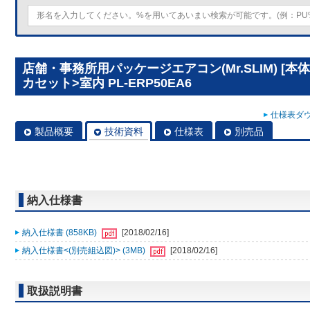
店舗・事務所用パッケージエアコン(Mr.SLIM) [
カセット>室内 PL-ERP50EA6
仕様表ダウ
製品概要
技術資料
仕様表
別売品
納入仕様書
納入仕様書 (858KB)
[2018/02/16]
納入仕様書<(別売組込図)> (3MB)
[2018/02/16]
取扱説明書