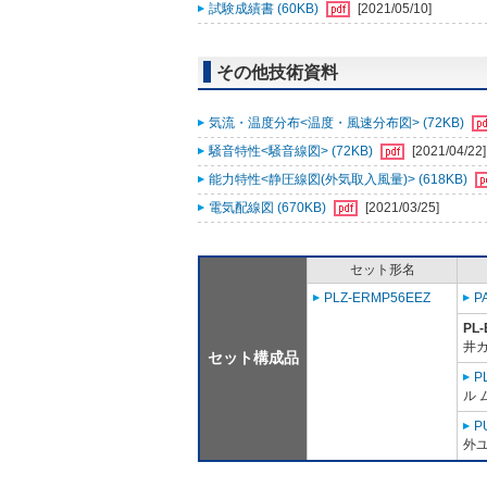
試験成績書 (60KB)
[2021/05/10]
その他技術資料
気流・温度分布<温度・風速分布図> (72KB)
騒音特性<騒音線図> (72KB)
[2021/04/22]
能力特性<静圧線図(外気取入風量)> (618KB)
電気配線図 (670KB)
[2021/03/25]
セット形名
PLZ-ERMP56EEZ
P
PL
井
セット構成品
P
ル 
P
外ユ