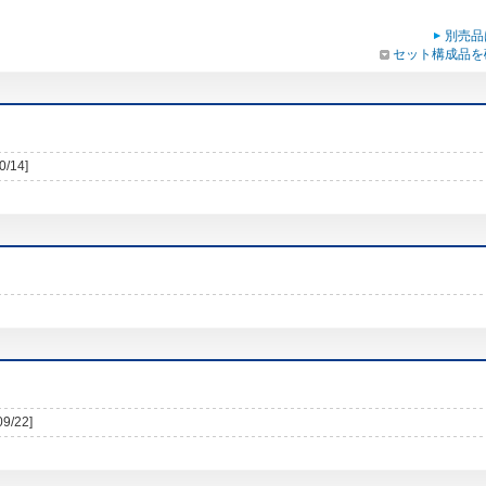
別売品
セット構成品を
0/14]
09/22]