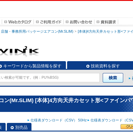
店舗・事務所用パッケージエアコン(Mr.SLIM)
[本体]4方向天井カセット形<ファ
キーワードから製品情報を探す
技術資料を探す
(Mr.SLIM) [本体]4方向天井カセット形<ファインパ
仕様表ダウンロード（CSV） 50Hz
仕様表ダウンロード（CSV）
表
別売品