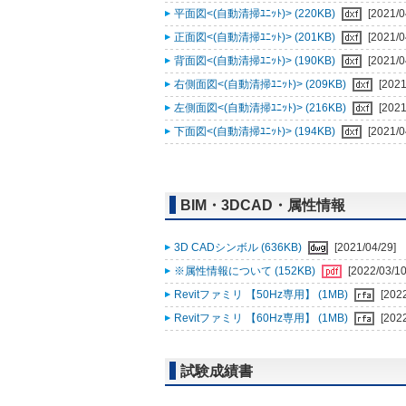
平面図<(自動清掃ﾕﾆｯﾄ)> (220KB)
[2021/0
正面図<(自動清掃ﾕﾆｯﾄ)> (201KB)
[2021/0
背面図<(自動清掃ﾕﾆｯﾄ)> (190KB)
[2021/0
右側面図<(自動清掃ﾕﾆｯﾄ)> (209KB)
[2021
左側面図<(自動清掃ﾕﾆｯﾄ)> (216KB)
[2021
下面図<(自動清掃ﾕﾆｯﾄ)> (194KB)
[2021/0
BIM・3DCAD・属性情報
3D CADシンボル (636KB)
[2021/04/29]
※属性情報について (152KB)
[2022/03/10
Revitファミリ 【50Hz専用】 (1MB)
[202
Revitファミリ 【60Hz専用】 (1MB)
[202
試験成績書