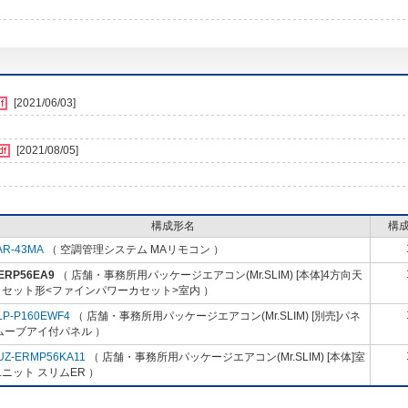
[2021/06/03]
[2021/08/05]
構成形名
構
AR-43MA
（ 空調管理システム MAリモコン ）
-ERP56EA9
（ 店舗・事務所用パッケージエアコン(Mr.SLIM) [本体]4方向天
カセット形<ファインパワーカセット>室内 ）
LP-P160EWF4
（ 店舗・事務所用パッケージエアコン(Mr.SLIM) [別売]パネ
ムーブアイ付パネル ）
UZ-ERMP56KA11
（ 店舗・事務所用パッケージエアコン(Mr.SLIM) [本体]室
ニット スリムER ）