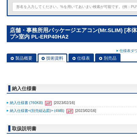
店舗・事務所用パッケージエアコン(Mr.SLIM) [本
プ>室内 PL-ERP40HA2
仕様表ダウ
製品概要
技術資料
仕様表
別売品
納入仕様書
納入仕様書 (760KB)
[2023/02/16]
納入仕様書<(別売組込図)> (4MB)
[2023/02/16]
取扱説明書