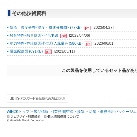
その他技術資料
気流・温度分布<温度・風速分布図> (77KB)
[2023/04/27]
騒音特性<騒音線図> (447KB)
[2023/04/06]
能力特性<静圧線図(外気取入風量)> (580KB)
[2023/06/01]
電気配線図 (691KB)
[2023/05/11]
この製品を使用しているセット品があ
WIN2Kトップ
製品情報
[業務用]空調・換気
店舗・事務所用パッケージエアコン