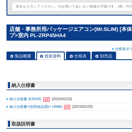
店舗・事務所用パッケージエアコン(Mr.SLIM) [本
プ>室内 PL-ZRP45HA4
仕様表ダウ
製品概要
技術資料
仕様表
別売品
納入仕様書
納入仕様書 (635KB)
[2025/02/20]
納入仕様書<(別売組込図)> (4MB)
[2025/02/20]
取扱説明書