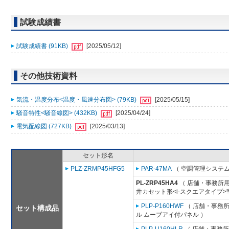
試験成績書
試験成績書 (91KB)
[2025/05/12]
その他技術資料
気流・温度分布<温度・風速分布図> (79KB)
[2025/05/15]
騒音特性<騒音線図> (432KB)
[2025/04/24]
電気配線図 (727KB)
[2025/03/13]
セット形名
PLZ-ZRMP45HFG5
PAR-47MA
（ 空調管理システム
PL-ZRP45HA4
（ 店舗・事務所用パ
井カセット形<i-スクエアタイプ>
PLP-P160HWF
（ 店舗・事務所用
セット構成品
ル ムーブアイ付パネル ）