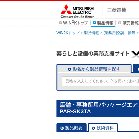
WIN2Kトップ
製品情報
[業務用]空調・換気
形名から製品情報を探す
店舗・事務所用パッケージエアコン
PAR-SK3TA
製品概要
技術資料