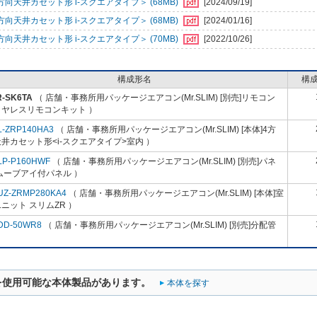
天井カセット形 i-スクエアタイプ＞ (68MB)
[2024/09/19]
天井カセット形 i-スクエアタイプ＞ (68MB)
[2024/01/16]
天井カセット形 i-スクエアタイプ＞ (70MB)
[2022/10/26]
構成形名
構
R-SK6TA
（ 店舗・事務所用パッケージエアコン(Mr.SLIM) [別売]リモコン
イヤレスリモコンキット ）
L-ZRP140HA3
（ 店舗・事務所用パッケージエアコン(Mr.SLIM) [本体]4方
井カセット形<i-スクエアタイプ>室内 ）
LP-P160HWF
（ 店舗・事務所用パッケージエアコン(Mr.SLIM) [別売]パネ
ムーブアイ付パネル ）
UZ-ZRMP280KA4
（ 店舗・事務所用パッケージエアコン(Mr.SLIM) [本体]室
ニット スリムZR ）
DD-50WR8
（ 店舗・事務所用パッケージエアコン(Mr.SLIM) [別売]分配管
を使用可能な本体製品があります。
本体を探す