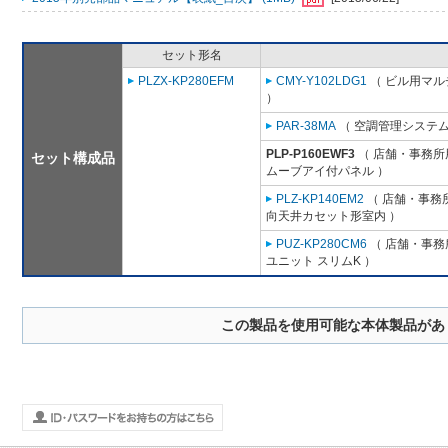
セット形名
PLZX-KP280EFM
CMY-Y102LDG1
（ ビル用マル
）
PAR-38MA
（ 空調管理システム
PLP-P160EWF3
（ 店舗・事務所用
セット構成品
ムーブアイ付パネル ）
PLZ-KP140EM2
（ 店舗・事務所用
向天井カセット形室内 ）
PUZ-KP280CM6
（ 店舗・事務所
ユニット スリムK ）
この製品を使用可能な本体製品があ