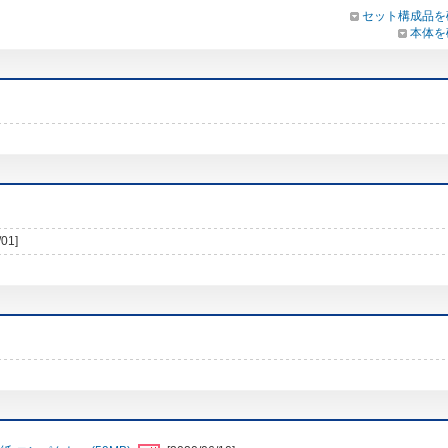
セット構成品を
本体を
/01]