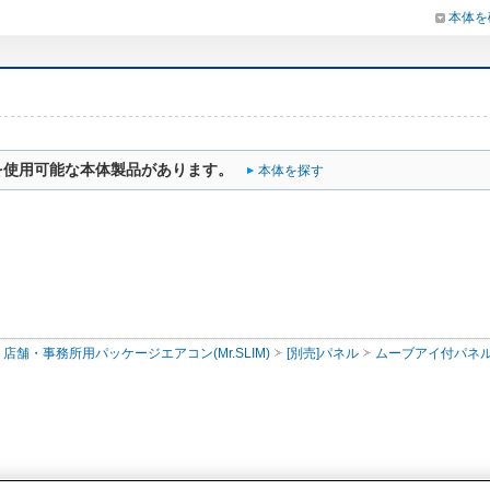
本体を
を使用可能な本体製品があります。
本体を探す
店舗・事務所用パッケージエアコン(Mr.SLIM)
[別売]パネル
ムーブアイ付パネ