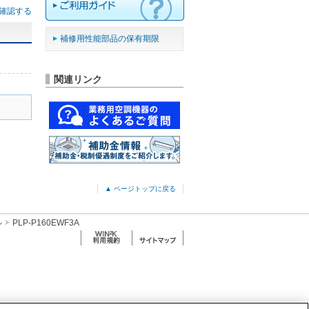
確認する
補修用性能部品の保有期限
関連リンク
▲ ページトップに戻る
ル
PLP-P160EWF3A