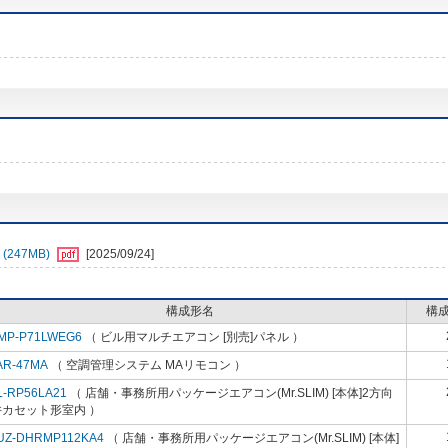
247MB)
[2025/09/24]
構成形名
構
MP-P71LWEG6
（ ビル用マルチエアコン [別売]パネル ）
AR-47MA
（ 空調管理システム MAリモコン ）
L-RP56LA21
（ 店舗・事務所用パッケージエアコン(Mr.SLIM) [本体]2方向
井カセット形室内 ）
UZ-DHRMP112KA4
（ 店舗・事務所用パッケージエアコン(Mr.SLIM) [本体]