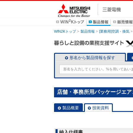
WIN2Kトップ
製品情報
[業務用]空調・換気
形名から製品情報を探す
店舗・事務所用パッケージエアコン(M
製品概要
技術資料
納入仕様書