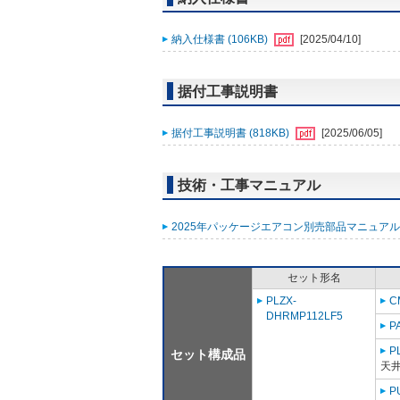
納入仕様書 (106KB)
[2025/04/10]
据付工事説明書
据付工事説明書 (818KB)
[2025/06/05]
技術・工事マニュアル
2025年パッケージエアコン別売部品マニュアル (
セット形名
PLZX-
C
DHRMP112LF5
P
P
セット構成品
天
P