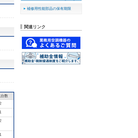
補修用性能部品の保有期限
関連リンク
成台数
2
1
2
1