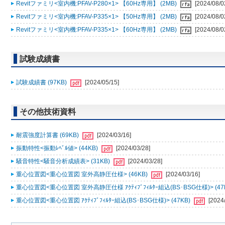
Revitファミリ<室内機:PFAV-P280×1> 【60Hz専用】 (2MB)
[2024/08/0
Revitファミリ<室内機:PFAV-P335×1> 【50Hz専用】 (2MB)
[2024/08/0
Revitファミリ<室内機:PFAV-P335×1> 【60Hz専用】 (2MB)
[2024/08/0
試験成績書
試験成績書 (97KB)
[2024/05/15]
その他技術資料
耐震強度計算書 (69KB)
[2024/03/16]
振動特性<振動ﾚﾍﾞﾙ値> (44KB)
[2024/03/28]
騒音特性<騒音分析成績表> (31KB)
[2024/03/28]
重心位置図<重心位置図 室外高静圧仕様> (46KB)
[2024/03/16]
重心位置図<重心位置図 室外高静圧仕様 ｱｸﾃｨﾌﾞﾌｨﾙﾀｰ組込(BS･BSG仕様)> (47
重心位置図<重心位置図 ｱｸﾃｨﾌﾞﾌｨﾙﾀｰ組込(BS･BSG仕様)> (47KB)
[2024