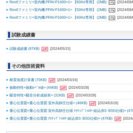
Revitファミリ<室内機:PFAV-P1400×1> 【60Hz専用】 (2MB)
[2024/08/
Revitファミリ<室内機:PFAV-P1600×1> 【50Hz専用】 (2MB)
[2024/08/
Revitファミリ<室内機:PFAV-P1600×1> 【60Hz専用】 (2MB)
[2024/08/
試験成績書
試験成績書 (97KB)
[2024/05/15]
その他技術資料
耐震強度計算書 (70KB)
[2024/03/16]
振動特性<振動ﾚﾍﾞﾙ値> (44KB)
[2024/03/28]
騒音特性<騒音分析成績表> (31KB)
[2024/03/28]
重心位置図<重心位置図 室外高静圧仕様> (46KB)
[2024/03/16]
重心位置図<重心位置図 室外高静圧仕様 ｱｸﾃｨﾌﾞﾌｨﾙﾀｰ組込(BS･BSG仕様)> (47
重心位置図<重心位置図 ｱｸﾃｨﾌﾞﾌｨﾙﾀｰ組込(BS･BSG仕様)> (47KB)
[2024