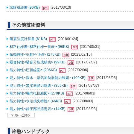
試験成績書 (96KB)
[2017/03/13]
その他技術資料
耐震強度計算書 (61KB)
[2018/01/24]
材料仕様書<材料仕様一覧表> (96KB)
[2017/05/31]
振動特性<振動ﾚﾍﾞﾙ値> (275KB)
[2023/02/15]
騒音特性<騒音分析成績表> (99KB)
[2017/07/07]
能力特性<圧損線図> (206KB)
[2017/02/06]
能力特性<温水・蒸気加熱器能力線図> (109KB)
[2017/08/03]
能力特性<加湿器能力線図> (355KB)
[2017/07/07]
能力特性<機内抵抗線図> (270KB)
[2017/08/03]
能力特性<水頭損失特性> (46KB)
[2017/08/03]
能力特性<静圧部品選定表> (14KB)
[2017/08/03]
冷熱ハンドブック