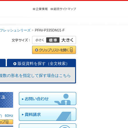
フレッシュシリーズ
PFAV-P335DMJ1-F
販促資料を探す（全文検索）
複数の形名を指定して探す場合はこちら
シュ
 60Hz