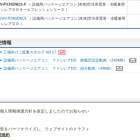
V-P335DMJ1-F
（ 設備用パッケージエアコン [本体]空冷床置形・冷暖兼用
ァシレアＤＤオールフレッシュシリーズ ）
UHV-P280DMJ1
（ 設備用パッケージエアコン [本体]空冷床置形・冷暖兼用
シレアＤＤ ）
販売情報
工場向けご提案カタログ Vol.17
設備用パッケージエアコン ファシレアDD 静風圧設定動画 （240MB）
設備用パッケージエアコン ファシレアDD 紹介動画 （49MB）
個人情報保護方針を改定しましたのでお知らせい
設備用パッケージエアコン
[本体]空冷床置形・冷暖兼用
ファシレアＤＤオール
告をパーソナライズし、ウェブサイトのトラフィ
用規約