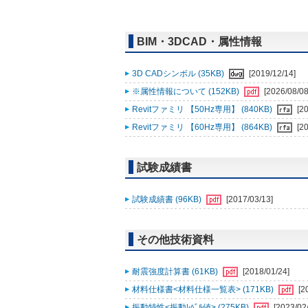
BIM・3DCAD・属性情報
3D CADシンボル (35KB)
[2019/12/14]
※属性情報について (152KB)
[2026/08/08
Revitファミリ 【50Hz専用】 (840KB)
[2
Revitファミリ 【60Hz専用】 (864KB)
[2
試験成績書
試験成績書 (96KB)
[2017/03/13]
その他技術資料
耐震強度計算書 (61KB)
[2018/01/24]
材料仕様書<材料仕様一覧表> (171KB)
[2
振動特性<振動ﾚﾍﾞﾙ値> (275KB)
[2023/02