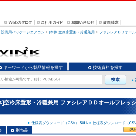
設備用パッケージエアコン
[本体]空冷床置形・冷暖兼用
ファシレアＤＤオール
キーワードから製品情報を探す
技術資料を探す
体]空冷床置形・冷暖兼用 ファシレアＤＤオールフレッ
仕様表ダウンロード（CSV） 50Hz
仕様表ダウンロード（CSV）
表
別売品