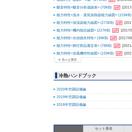
騒音特性<騒音分析成績表> (70KB)
[2017
能力特性<温水・蒸気加熱器能力線図> (153KB
能力特性<加湿器能力線図> (273KB)
[201
能力特性<機内抵抗線図> (227KB)
[2017/
能力特性<水頭損失特性> (39KB)
[2017/0
能力特性<静圧部品選定表> (78KB)
[2021
能力特性<送風機特性線図> (159KB)
[202
冷熱ハンドブック
2020年空調設備編
2019年空調設備編
2018年空調設備編
セット形名