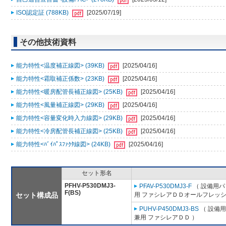
ISO認定証 (788KB)
[2025/07/19]
その他技術資料
能力特性<温度補正線図> (39KB)
[2025/04/16]
能力特性<霜取補正係数> (23KB)
[2025/04/16]
能力特性<暖房配管長補正線図> (25KB)
[2025/04/16]
能力特性<風量補正線図> (29KB)
[2025/04/16]
能力特性<容量変化時入力線図> (29KB)
[2025/04/16]
能力特性<冷房配管長補正線図> (25KB)
[2025/04/16]
能力特性<ﾊﾞｲﾊﾟｽﾌｧｸﾀ線図> (24KB)
[2025/04/16]
セット形名
PFHV-P530DMJ3-
PFAV-P530DMJ3-F
（ 設備用パ
F(BS)
セット構成品
用 ファシレアＤＤオールフレッシ
PUHV-P450DMJ3-BS
（ 設備用
兼用 ファシレアＤＤ ）