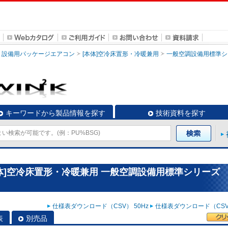
設備用パッケージエアコン
[本体]空冷床置形・冷暖兼用
一般空調設備用標準シ
キーワードから製品情報を探す
技術資料を探す
体]空冷床置形・冷暖兼用 一般空調設備用標準シリーズ
仕様表ダウンロード（CSV） 50Hz
仕様表ダウンロード（CSV）
表
別売品