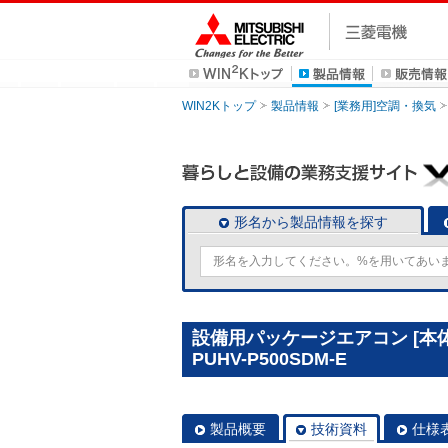
WIN2Kトップ
製品情報
[業務用]空調・換気
形名から製品情報を探す
設備用パッケージエアコン [本
PUHV-P500SDM-E
製品概要
技術資料
仕様