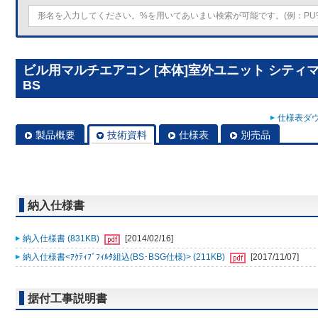
ビル用マルチエアコン [本体]室外ユニット シティマルチY 
BS
仕様表ダウ
製品概要
技術資料
仕様表
別売品
納入仕様書
納入仕様書 (831KB)
[2014/02/16]
納入仕様書<ｱｸﾃｨﾌﾞﾌｨﾙﾀ組込(BS･BSG仕様)> (211KB)
[2017/11/07]
据付工事説明書