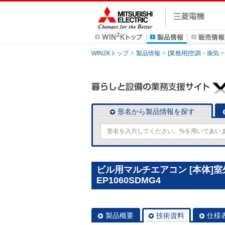
WIN2Kトップ
製品情報
[業務用]空調・換気
形名から製品情報を探す
ビル用マルチエアコン [本体]室外ユ
EP1060SDMG4
製品概要
技術資料
仕様