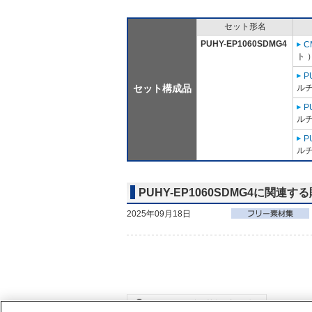
セット形名
PUHY-EP1060SDMG4
C
ト 
P
セット構成品
ルチ
P
ルチ
P
ルチ
PUHY-EP1060SDMG4に関連す
2025年09月18日