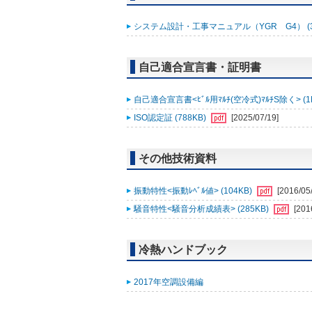
システム設計・工事マニュアル（YGR G4） (3
自己適合宣言書・証明書
自己適合宣言書<ﾋﾞﾙ用ﾏﾙﾁ(空冷式)ﾏﾙﾁS除く> (1
ISO認定証 (788KB)
[2025/07/19]
その他技術資料
振動特性<振動ﾚﾍﾞﾙ値> (104KB)
[2016/05
騒音特性<騒音分析成績表> (285KB)
[201
冷熱ハンドブック
2017年空調設備編