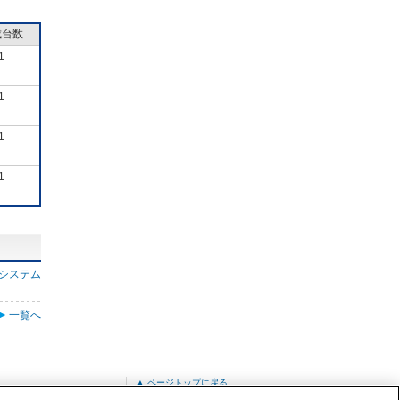
成台数
1
1
1
1
システム
一覧へ
▲ ページトップに戻る