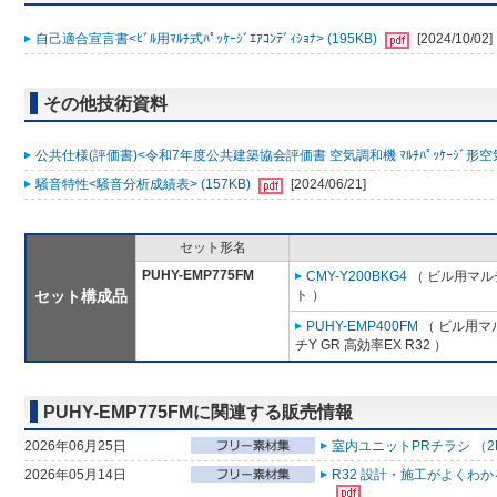
自己適合宣言書<ﾋﾞﾙ用ﾏﾙﾁ式ﾊﾟｯｹｰｼﾞｴｱｺﾝﾃﾞｨｼｮﾅ> (195KB)
[2024/10/02]
その他技術資料
公共仕様(評価書)<令和7年度公共建築協会評価書 空気調和機 ﾏﾙﾁﾊﾟｯｹｰｼﾞ形空気
騒音特性<騒音分析成績表> (157KB)
[2024/06/21]
セット形名
PUHY-EMP775FM
CMY-Y200BKG4
（ ビル用マル
セット構成品
ト ）
PUHY-EMP400FM
（ ビル用マ
チY GR 高効率EX R32 ）
PUHY-EMP775FMに関連する販売情報
2026年06月25日
室内ユニットPRチラシ （2
2026年05月14日
R32 設計・施工がよくわ