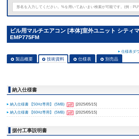
ビル用マルチエアコン [本体]室外ユニット シティマルチY
EMP775FM
仕様表ダウ
製品概要
技術資料
仕様表
別売品
納入仕様書
納入仕様書 【50Hz専用】 (5MB)
[2025/05/15]
納入仕様書 【60Hz専用】 (5MB)
[2025/05/15]
据付工事説明書