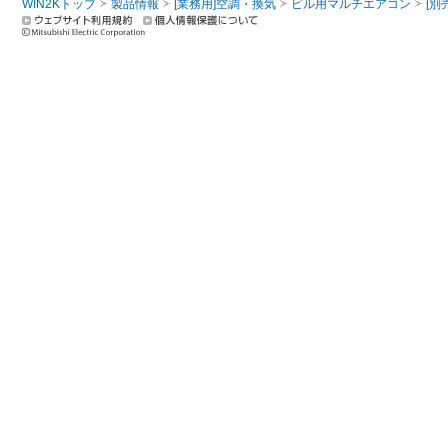
WIN2Kトップ
製品情報
[業務用]空調・換気
ビル用マルチエアコン
[別