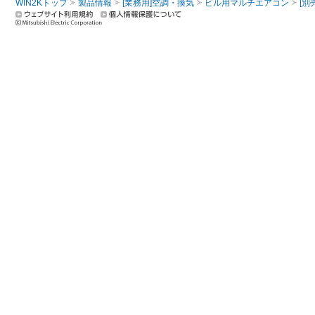
WIN2Kトップ
製品情報
[業務用]空調・換気
ビル用マルチエアコン
[別