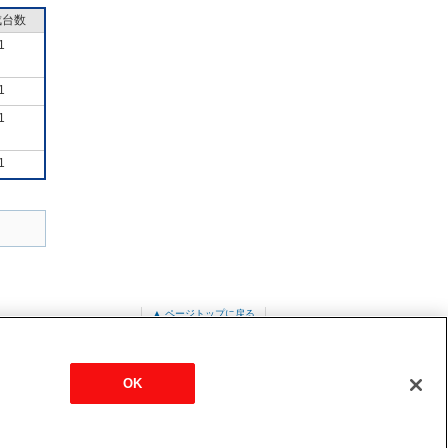
成台数
1
1
1
1
▲ ページトップに戻る
OK