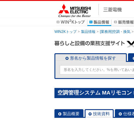
WIN2Kトップ
製品情報
[業務用]空調・換気
形名から製品情報を探す
空調管理システム MAリモコン P
製品概要
技術資料
仕様