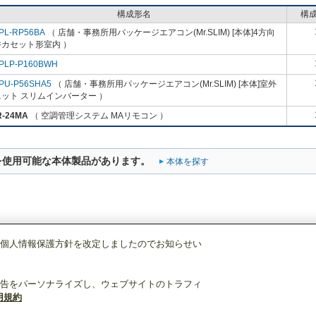
構成形名
構
PL-RP56BA
（ 店舗・事務所用パッケージエアコン(Mr.SLIM) [本体]4方向
井カセット形室内 ）
PLP-P160BWH
PU-P56SHA5
（ 店舗・事務所用パッケージエアコン(Mr.SLIM) [本体]室外
ット スリムインバーター ）
R-24MA
（ 空調管理システム MAリモコン ）
を使用可能な本体製品があります。
本体を探す
個人情報保護方針を改定しましたのでお知らせい
空調管理システム
MAリモコン
PAR-24MA
告をパーソナライズし、ウェブサイトのトラフィ
用規約