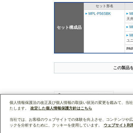
セット形名
MPL-P56SBK
M
天
セット構成品
M
M
ユニ
PA
この製品
個人情報保護法の改正及び個人情報の取扱い状況の変更を鑑みて、当社
WIN2Kトップ
製品情報
[業務用]空調・換気
たします。
改定した個人情報保護方針はこちら
当社では、お客様のウェブサイトでの体験を向上させ、コンテンツや広
ックを分析するために、クッキーを使用しています。
ウェブサイト利
クリップリスト
0
0
製品：
/ 資料：