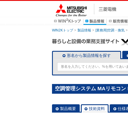
WIN2Kトップ
製品情報
[業務用]空調・換気
形名から製品情報を探す
空調管理システム MAリモコン P
製品概要
技術資料
仕様