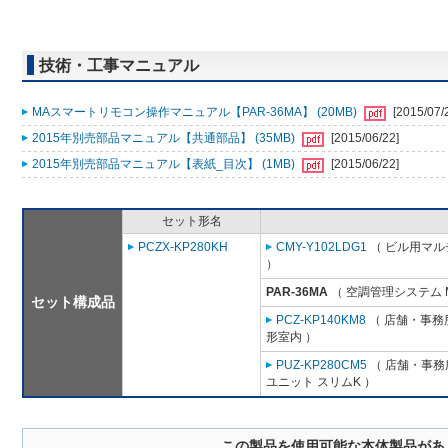
技術・工事マニュアル
MAスマートリモコン操作マニュアル【PAR-36MA】 (20MB)
[2015/07/
2015年別売部品マニュアル【共通部品】 (35MB)
[2015/06/22]
2015年別売部品マニュアル【表紙_目次】 (1MB)
[2015/06/22]
セット形名
PCZX-KP280KH
CMY-Y102LDG1
（ ビル用マル
）
PAR-36MA
（ 空調管理システム 
セット構成品
PCZ-KP140KM8
（ 店舗・事務所
形室内 ）
PUZ-KP280CM5
（ 店舗・事務所
ユニット スリムK ）
この製品を使用可能な本体製品があ