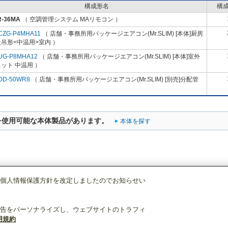
構成形名
構
R-36MA
（ 空調管理システム MAリモコン ）
CZG-P4MHA11
（ 店舗・事務所用パッケージエアコン(Mr.SLIM) [本体]厨房
吊形<中温用>室内 ）
UG-P8MHA12
（ 店舗・事務所用パッケージエアコン(Mr.SLIM) [本体]室外
ット 中温用 ）
DD-50WR8
（ 店舗・事務所用パッケージエアコン(Mr.SLIM) [別売]分配管
を使用可能な本体製品があります。
本体を探す
個人情報保護方針を改定しましたのでお知らせい
空調管理システム
MAリモコン
PAR-36MA
告をパーソナライズし、ウェブサイトのトラフィ
用規約