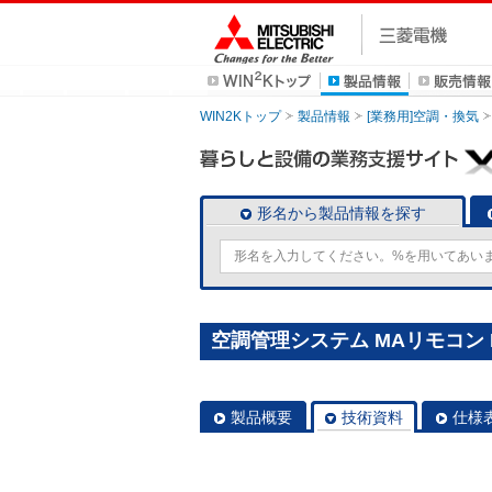
WIN2Kトップ
製品情報
[業務用]空調・換気
形名から製品情報を探す
空調管理システム MAリモコン P
製品概要
技術資料
仕様