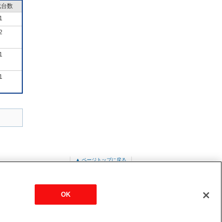
成台数
1
2
1
1
▲ ページトップに戻る
OK