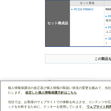
セット形名
PCGX-P8MHJ
PA
P
用天
セット構成品
P
ユニ
S
）
この製品
個人情報保護法の改正及び個人情報の取扱い状況の変更を鑑みて、当社
WIN2Kトップ
製品情報
[業務用]空調・換気
たします。
改定した個人情報保護方針はこちら
当社では、お客様のウェブサイトでの体験を向上させ、コンテンツや広
ックを分析するために、クッキーを使用しています。
ウェブサイト利
クリップリスト
0
0
製品：
/ 資料：