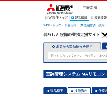
WIN2Kトップ
製品情報
[業務用]空調・換気
形名から製品情報を探す
空調管理システム MAリモコン P
製品概要
技術資料
仕様