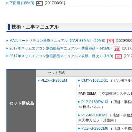
下面図 (188KB)
[2017/08/01]
技術・工事マニュアル
MAスマートリモコン操作マニュアル【PAR-38MA】 (20MB)
[2020/08/
2017年スリムエアコン別売部品マニュアル＜共通部品＞ (45MB)
[2017
2017年スリムエアコン別売部品マニュアル＜表紙、目次＞ (1MB)
[201
セット形名
PLZX-KP280EM
CMY-Y102LDG1
（ ビル用マル
）
PAR-38MA
（ 空調管理システム 
PLP-P160EWH3
（ 店舗・事務所
セット構成品
ル 標準パネル ）
PLZ-KP140EM2
（ 店舗・事務所用
向天井カセット形室内 ）
PUZ-KP280CM6
（ 店舗・事務所