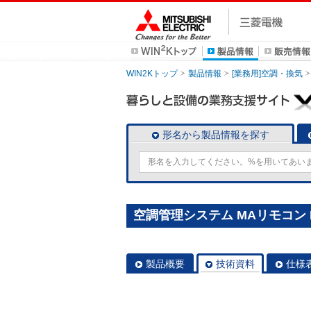
WIN2Kトップ
製品情報
[業務用]空調・換気
形名から製品情報を探す
空調管理システム MAリモコン P
製品概要
技術資料
仕様