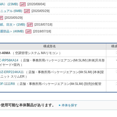
》 (23MB)
[2020/08/04]
ュアル (6MB)
[2020/05/29]
[2020/05/29]
、目次＞ (1MB)
[2018/07/18]
部品＞ (48MB)
[2018/07/18]
構成形名
構
R-40MA
（ 空調管理システム MAリモコン ）
C-RP56KA14
（ 店舗・事務所用パッケージエアコン(Mr.SLIM) [本体]天吊形
イヤード>室内 ）
UZ-ERP224KA11
（ 店舗・事務所用パッケージエアコン(Mr.SLIM) [本体]室
ニット スリムER ）
DF-1111R8
（ 店舗・事務所用パッケージエアコン(Mr.SLIM) [別売]分配管
を使用可能な本体製品があります。
本体を探す