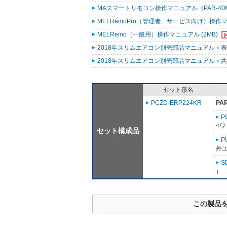
MAスマートリモコン操作マニュアル《PAR-40MA
MELRemoPro（管理者、サービス向け）操作マニ
MELRemo（一般用）操作マニュアル (2MB)
2018年スリムエアコン別売部品マニュアル＜表紙
2018年スリムエアコン別売部品マニュアル＜共通
セット形名
PCZD-ERP224KR
PA
P
<ワ
セット構成品
P
外ユ
S
）
この製品