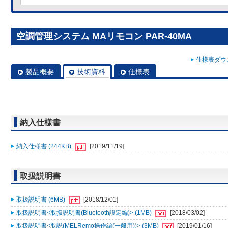
空調管理システム MAリモコン PAR-40MA
仕様表ダウン
製品概要
技術資料
仕様表
納入仕様書
納入仕様書 (244KB)
[2019/11/19]
取扱説明書
取扱説明書 (6MB)
[2018/12/01]
取扱説明書<取扱説明書(Bluetooth設定編)> (1MB)
[2018/03/02]
取扱説明書<取説(MELRemo操作編(一般用))> (3MB)
[2019/01/16]