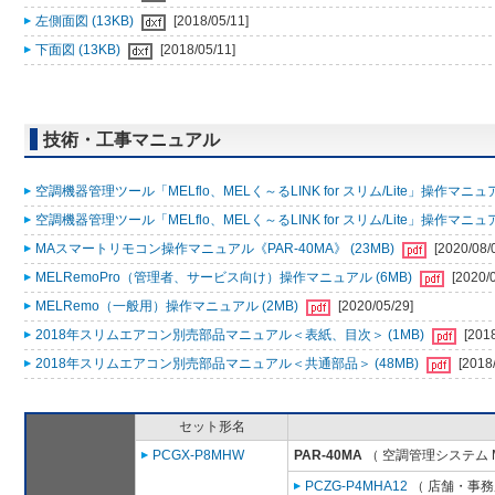
左側面図 (13KB)
[2018/05/11]
下面図 (13KB)
[2018/05/11]
技術・工事マニュアル
空調機器管理ツール「MELflo、MELく～るLINK for スリム/Lite」操作マニュアル
空調機器管理ツール「MELflo、MELく～るLINK for スリム/Lite」操作マニュアル
MAスマートリモコン操作マニュアル《PAR-40MA》 (23MB)
[2020/08/
MELRemoPro（管理者、サービス向け）操作マニュアル (6MB)
[2020/
MELRemo（一般用）操作マニュアル (2MB)
[2020/05/29]
2018年スリムエアコン別売部品マニュアル＜表紙、目次＞ (1MB)
[201
2018年スリムエアコン別売部品マニュアル＜共通部品＞ (48MB)
[2018
セット形名
PCGX-P8MHW
PAR-40MA
（ 空調管理システム 
PCZG-P4MHA12
（ 店舗・事務所