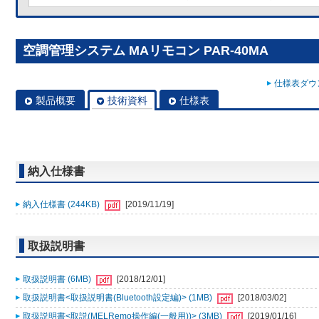
空調管理システム MAリモコン PAR-40MA
仕様表ダウン
製品概要
技術資料
仕様表
納入仕様書
納入仕様書 (244KB)
[2019/11/19]
取扱説明書
取扱説明書 (6MB)
[2018/12/01]
取扱説明書<取扱説明書(Bluetooth設定編)> (1MB)
[2018/03/02]
取扱説明書<取説(MELRemo操作編(一般用))> (3MB)
[2019/01/16]