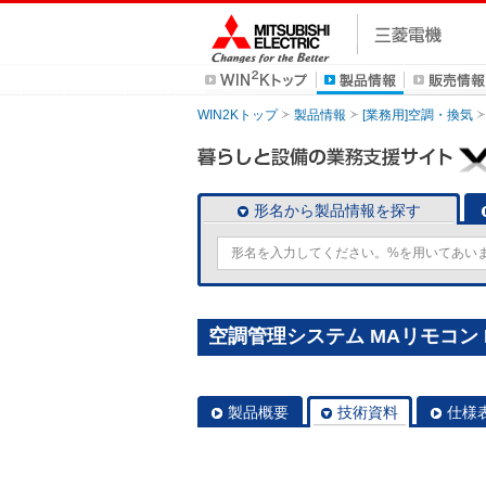
WIN2Kトップ
製品情報
[業務用]空調・換気
形名から製品情報を探す
空調管理システム MAリモコン P
製品概要
技術資料
仕様