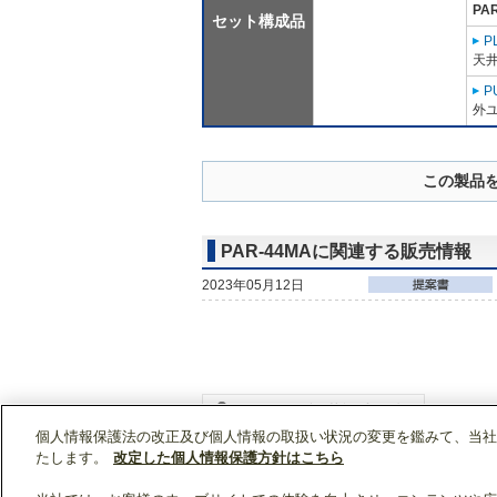
PA
セット構成品
P
天
P
外ユ
この製品
PAR-44MAに関連する販売情報
2023年05月12日
個人情報保護法の改正及び個人情報の取扱い状況の変更を鑑みて、当社
WIN2Kトップ
製品情報
[業務用]空調・換気
たします。
改定した個人情報保護方針はこちら