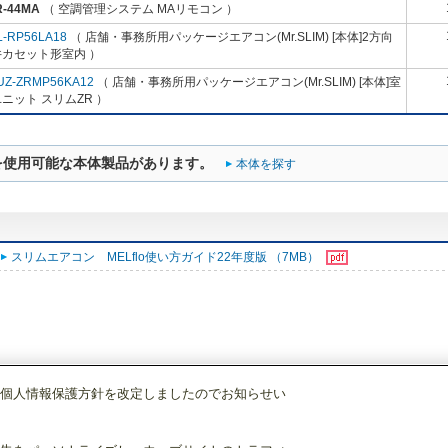
R-44MA
（ 空調管理システム MAリモコン ）
L-RP56LA18
（ 店舗・事務所用パッケージエアコン(Mr.SLIM) [本体]2方向
井カセット形室内 ）
UZ-ZRMP56KA12
（ 店舗・事務所用パッケージエアコン(Mr.SLIM) [本体]室
ニット スリムZR ）
を使用可能な本体製品があります。
本体を探す
スリムエアコン MELflo使い方ガイド22年度版 （7MB）
個人情報保護方針を改定しましたのでお知らせい
空調管理システム
MAリモコン
PAR-44MA