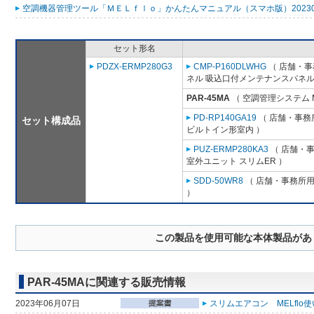
空調機器管理ツール「ＭＥＬｆｌｏ」かんたんマニュアル（スマホ版）2023053
セット形名
PDZX-ERMP280G3
CMP-P160DLWHG
（ 店舗・事務
ネル 吸込口付メンテナンスパネル
PAR-45MA
（ 空調管理システム 
PD-RP140GA19
（ 店舗・事務所
セット構成品
ビルトイン形室内 ）
PUZ-ERMP280KA3
（ 店舗・事務
室外ユニット スリムER ）
SDD-50WR8
（ 店舗・事務所用パ
）
この製品を使用可能な本体製品があ
PAR-45MAに関連する販売情報
2023年06月07日
スリムエアコン MELflo