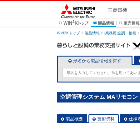
WIN2Kトップ
製品情報
[業務用]空調・換気
形名から製品情報を探す
空調管理システム MAリモコン P
製品概要
技術資料
仕様