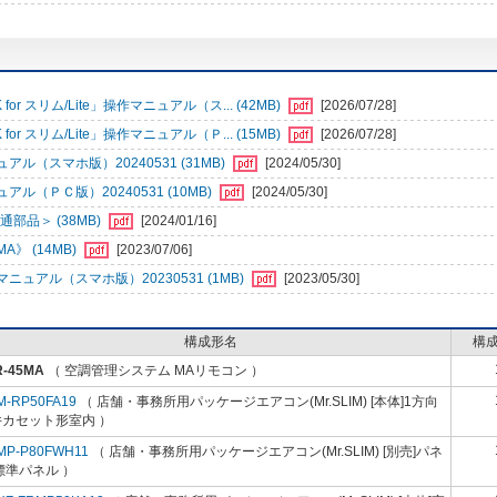
r スリム/Lite」操作マニュアル（ス... (42MB)
[2026/07/28]
r スリム/Lite」操作マニュアル（Ｐ... (15MB)
[2026/07/28]
（スマホ版）20240531 (31MB)
[2024/05/30]
ＰＣ版）20240531 (10MB)
[2024/05/30]
部品＞ (38MB)
[2024/01/16]
》 (14MB)
[2023/07/06]
アル（スマホ版）20230531 (1MB)
[2023/05/30]
構成形名
構
R-45MA
（ 空調管理システム MAリモコン ）
M-RP50FA19
（ 店舗・事務所用パッケージエアコン(Mr.SLIM) [本体]1方向
井カセット形室内 ）
MP-P80FWH11
（ 店舗・事務所用パッケージエアコン(Mr.SLIM) [別売]パネ
標準パネル ）