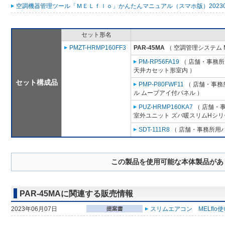
空調機器管理ツール「ＭＥＬｆｌｏ」かんたんマニュアル（スマホ版）2023053
セット形名
PMZT-HRMP160FF3
PAR-45MA
（ 空調管理システム 
PM-RP56FA19
（ 店舗・事務所用
天井カセット形室内 ）
セット構成品
PMP-P80FWF11
（ 店舗・事務所
ル ムーブアイ付パネル ）
PUZ-HRMP160KA7
（ 店舗・事
室外ユニット ズバ暖スリムHシリ
SDT-111R8
（ 店舗・事務所用パッ
この製品を使用可能な本体製品があ
PAR-45MAに関連する販売情報
2023年06月07日
スリムエアコン MELflo