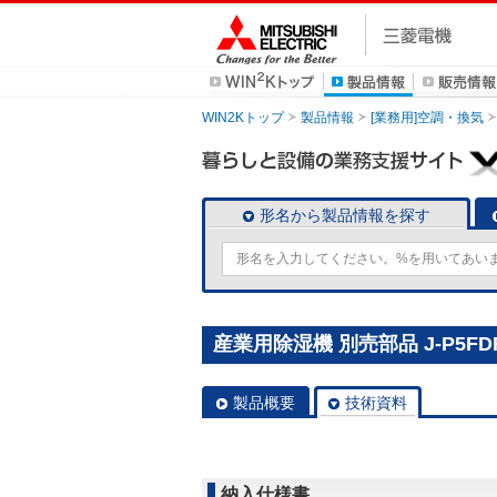
WIN2Kトップ
製品情報
[業務用]空調・換気
形名から製品情報を探す
産業用除湿機 別売部品 J-P5FD
製品概要
技術資料
納入仕様書