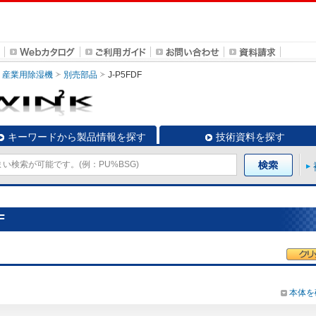
産業用除湿機
別売部品
J-P5FDF
キーワードから製品情報を探す
技術資料を探す
F
本体を