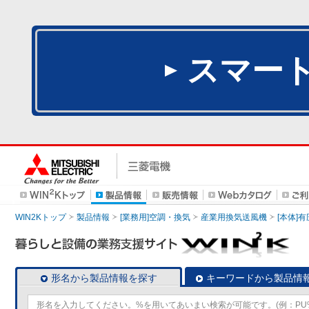
スマー
WIN2Kトップ
製品情報
[業務用]空調・換気
産業用換気送風機
[本体]
形名から製品情報を探す
キーワードから製品情