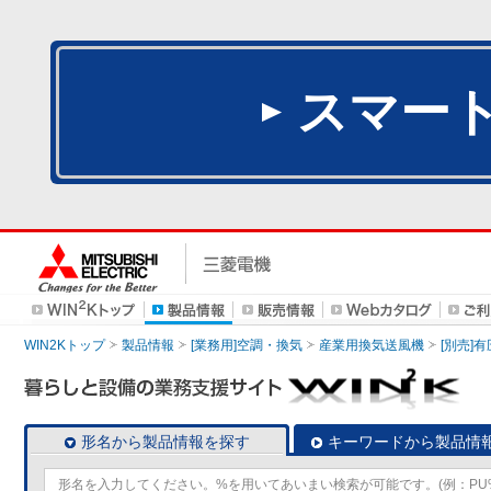
スマー
WIN2Kトップ
製品情報
[業務用]空調・換気
産業用換気送風機
[別売]
形名から製品情報を探す
キーワードから製品情