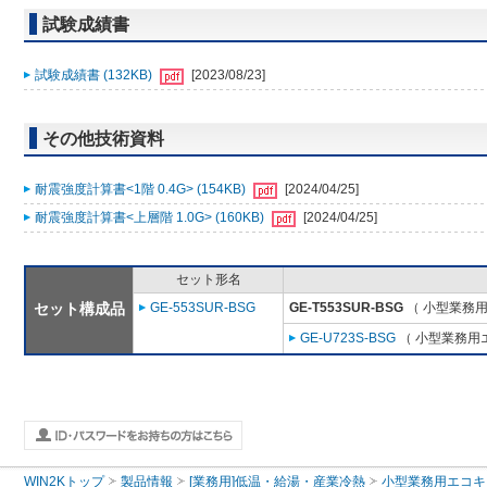
試験成績書
試験成績書 (132KB)
[2023/08/23]
その他技術資料
耐震強度計算書<1階 0.4G> (154KB)
[2024/04/25]
耐震強度計算書<上層階 1.0G> (160KB)
[2024/04/25]
セット形名
セット構成品
GE-553SUR-BSG
GE-T553SUR-BSG
（ 小型業務用
GE-U723S-BSG
（ 小型業務用
WIN2Kトップ
製品情報
[業務用]低温・給湯・産業冷熱
小型業務用エコキ