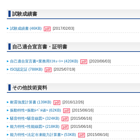
試験成績書
試験成績書 (46KB)
[2017/02/03]
自己適合宣言書・証明書
自己適合宣言書<業務用ｴｺｷｭｰﾄ> (420KB)
[2020/06/03]
ISO認定証 (788KB)
[2025/07/19]
その他技術資料
耐震強度計算書 (139KB)
[2016/12/26]
振動特性<振動ﾚﾍﾞﾙ値> (62KB)
[2015/06/16]
騒音特性<騒音線図> (324KB)
[2015/06/16]
能力特性<性能線図> (218KB)
[2015/06/16]
能力特性<法定冷凍能力計算書> (53KB)
[2015/06/16]