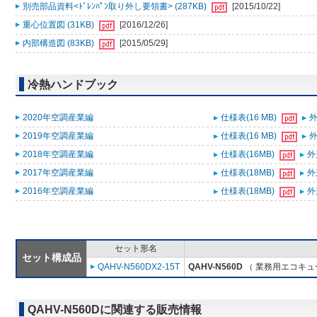
別売部品資料<ﾄﾞﾚﾝﾊﾟﾝ取り外し要領書> (287KB)
[2015/10/22]
重心位置図 (31KB)
[2016/12/26]
内部構造図 (83KB)
[2015/05/29]
冷熱ハンドブック
2020年空調産業編
仕様表(16 MB)
外
2019年空調産業編
仕様表(16 MB)
外
2018年空調産業編
仕様表(16MB)
外
2017年空調産業編
仕様表(18MB)
外
2016年空調産業編
仕様表(18MB)
外
セット形名
セット構成品
QAHV-N560DX2-15T
QAHV-N560D
（ 業務用エコキュー
QAHV-N560Dに関連する販売情報