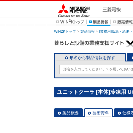
WIN2Kトップ
製品情報
[業務用]低温・給湯
形名から製品情報を探す
ユニットクーラ [本体]冷凍用 UC
製品概要
技術資料
仕様