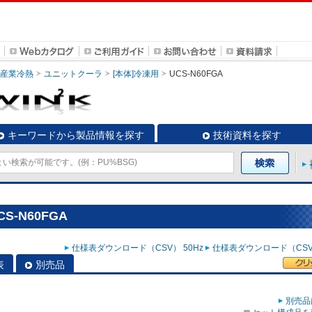
・産業冷熱
ユニットクーラ
[本体]冷凍用
UCS-N60FGA
キーワードから製品情報を探す
技術資料を探す
S-N60FGA
仕様表ダウンロード（CSV） 50Hz
仕様表ダウンロード（CSV）
表
別売品
別売品