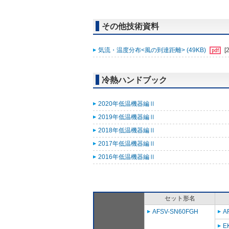
その他技術資料
気流・温度分布<風の到達距離> (49KB)
[
冷熱ハンドブック
2020年低温機器編Ⅱ
2019年低温機器編Ⅱ
2018年低温機器編Ⅱ
2017年低温機器編Ⅱ
2016年低温機器編Ⅱ
セット形名
AFSV-SN60FGH
A
E