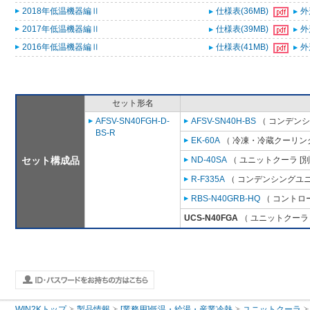
2018年低温機器編Ⅱ
仕様表(36MB)
外
2017年低温機器編Ⅱ
仕様表(39MB)
外
2016年低温機器編Ⅱ
仕様表(41MB)
外
セット形名
AFSV-SN40FGH-D-
AFSV-SN40H-BS
（ コンデンシ
BS-R
EK-60A
（ 冷凍・冷蔵クーリング
セット構成品
ND-40SA
（ ユニットクーラ [
R-F335A
（ コンデンシングユニ
RBS-N40GRB-HQ
（ コントロ
UCS-N40FGA
（ ユニットクーラ 
WIN2Kトップ
製品情報
[業務用]低温・給湯・産業冷熱
ユニットクーラ