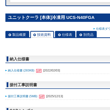
ユニットクーラ [本体]冷凍用 UCS-N40FGA
仕様表ダウ
製品概要
技術資料
仕様表
別売品
納入仕様書
納入仕様書 (283KB)
[2022/02/03]
据付工事説明書
据付工事説明書 (5MB)
[2025/12/13]