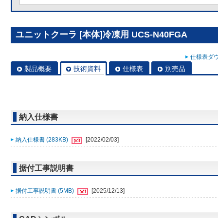
ユニットクーラ [本体]冷凍用 UCS-N40FGA
仕様表ダウ
製品概要
技術資料
仕様表
別売品
納入仕様書
納入仕様書 (283KB)
[2022/02/03]
据付工事説明書
据付工事説明書 (5MB)
[2025/12/13]