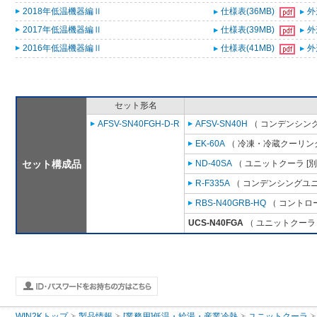
2018年低温機器編Ⅱ
仕様表(36MB)
外
2017年低温機器編Ⅱ
仕様表(39MB)
外
2016年低温機器編Ⅱ
仕様表(41MB)
外
セット形名
AFSV-SN40FGH-D-R
AFSV-SN40H
（ コンデンシング
EK-60A
（ 冷凍・冷蔵クーリング
セット構成品
ND-40SA
（ ユニットクーラ [
R-F335A
（ コンデンシングユニ
RBS-N40GRB-HQ
（ コントロ
UCS-N40FGA
（ ユニットクーラ 
WIN2Kトップ
製品情報
[業務用]低温・給湯・産業冷熱
ユニットクーラ