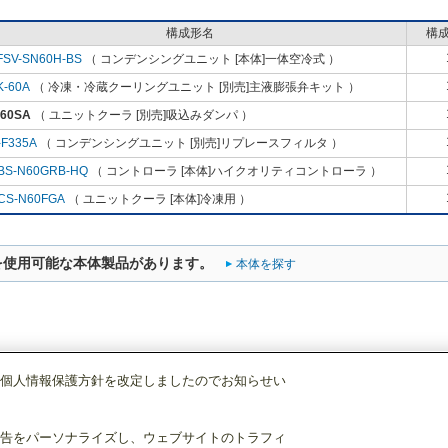
構成形名
構
FSV-SN60H-BS
（ コンデンシングユニット [本体]一体空冷式 ）
K-60A
（ 冷凍・冷蔵クーリングユニット [別売]主液膨張弁キット ）
-60SA
（ ユニットクーラ [別売]吸込みダンパ ）
-F335A
（ コンデンシングユニット [別売]リプレースフィルタ ）
BS-N60GRB-HQ
（ コントローラ [本体]ハイクオリティコントローラ ）
CS-N60FGA
（ ユニットクーラ [本体]冷凍用 ）
を使用可能な本体製品があります。
本体を探す
個人情報保護方針を改定しましたのでお知らせい
・産業冷熱
ユニットクーラ
[別売]吸込みダンパ
ND-60SA
告をパーソナライズし、ウェブサイトのトラフィ