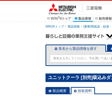
WIN2Kトップ
製品情報
[業務用]低温・給湯
形名から製品情報を探す
ユニットクーラ [別売]吸込みダンパ
製品概要
技術資料