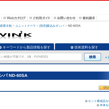
・産業冷熱
ユニットクーラ
[別売]吸込みダンパ
ND-60SA
キーワードから製品情報を探す
技術資料を探す
 ND-60SA
セット構成品を
本体を