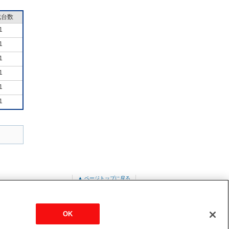
成台数
1
1
1
1
1
1
▲ ページトップに戻る
OK