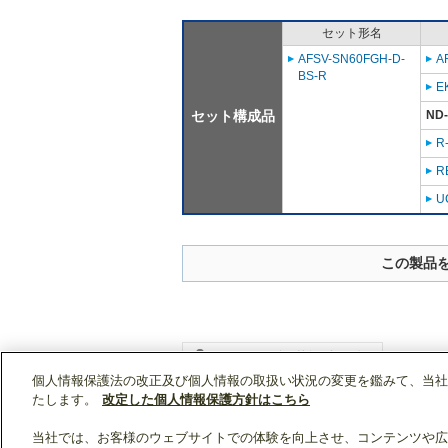
セット形名
AFSV-SN60FGH-D-
A
BS-R
E
セット構成品
ND
R
R
U
この製品
個人情報保護法の改正及び個人情報の取扱い状況の変更を鑑みて、当社
WIN2Kトップ
製品情報
[業務用]低温・給湯
たします。
改定した個人情報保護方針はこちら
当社では、お客様のウェブサイトでの体験を向上させ、コンテンツや広