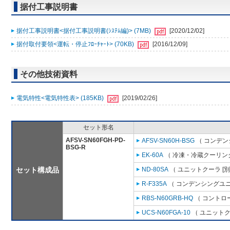
据付工事説明書
据付工事説明書<据付工事説明書(ｼｽﾃﾑ編)> (7MB)
[2020/12/02]
据付取付要領<運転・停止ﾌﾛｰﾁｬｰﾄ> (70KB)
[2016/12/09]
その他技術資料
電気特性<電気特性表> (185KB)
[2019/02/26]
セット形名
AFSV-SN60FGH-PD-
AFSV-SN60H-BSG
（ コンデン
BSG-R
EK-60A
（ 冷凍・冷蔵クーリング
セット構成品
ND-80SA
（ ユニットクーラ [
R-F335A
（ コンデンシングユニ
RBS-N60GRB-HQ
（ コントロ
UCS-N60FGA-10
（ ユニットク