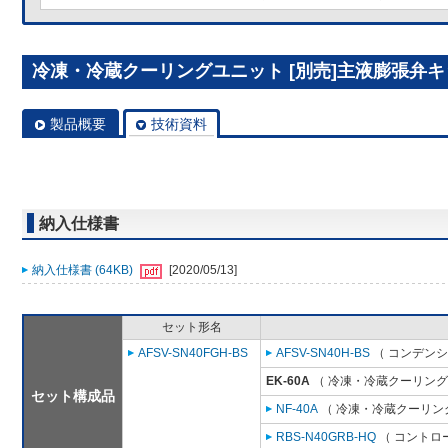
冷凍・冷蔵クーリングユニット [別売]主液膨張弁キット
製品概要
技術資料
納入仕様書
納入仕様書 (64KB)
[2020/05/13]
セット形名
AFSV-SN40FGH-BS
AFSV-SN40H-BS
（ コンデンシ
EK-60A
（ 冷凍・冷蔵クーリング
セット構成品
NF-40A
（ 冷凍・冷蔵クーリング
RBS-N40GRB-HQ
（ コントロ